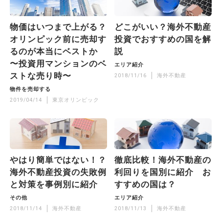
物価はいつまで上がる？
どこがいい？海外不動産
オリンピック前に売却す
投資でおすすめの国を解
るのが本当にベストか
説
〜投資用マンションのベ
エリア紹介
ストな売り時〜
2018/11/16
海外不動産
物件を売却する
2019/04/14
東京オリンピック
やはり簡単ではない！？
徹底比較！海外不動産の
海外不動産投資の失敗例
利回りを国別に紹介 お
と対策を事例別に紹介
すすめの国は？
その他
エリア紹介
2018/11/14
海外不動産
2018/11/13
海外不動産