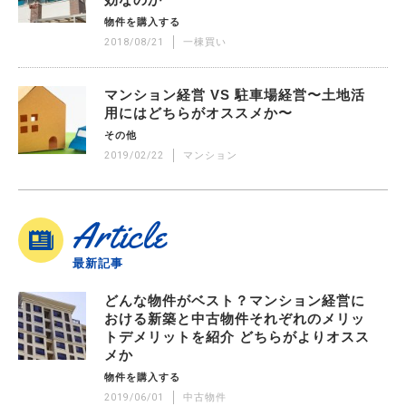
効なのか
物件を購入する
2018/08/21
一棟買い
マンション経営 VS 駐車場経営〜土地活
用にはどちらがオススメか〜
その他
2019/02/22
マンション
Article
最新記事
どんな物件がベスト？マンション経営に
おける新築と中古物件それぞれのメリッ
トデメリットを紹介 どちらがよりオスス
メか
物件を購入する
2019/06/01
中古物件