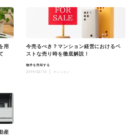
を用
今売るべき？マンション経営におけるベ
て
ストな売り時を徹底解説！
物件を売却する
2019/02/10
マンション
動産