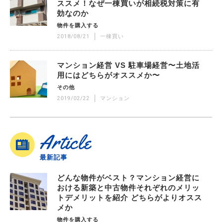
ススメ！なぜ一棟買いが相続税対策に有
効なのか
物件を購入する
2018/08/21
一棟買い
マンション経営 VS 駐車場経営〜土地活
用にはどちらがオススメか〜
その他
2019/02/22
マンション
Article
最新記事
どんな物件がベスト？マンション経営に
おける新築と中古物件それぞれのメリッ
トデメリットを紹介 どちらがよりオスス
メか
物件を購入する