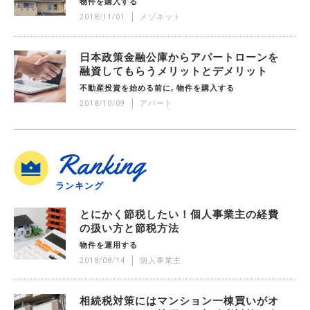
物件を購入する
2018/11/01
メゾネット
日本政策金融公庫からアパートローンを
融資してもらうメリットとデメリット
不動産投資を始める前に
物件を購入する
2018/10/09
アパート
Ranking
ランキング
とにかく節税したい！個人事業主の経費
の扱い方と節税方法
物件を運用する
2018/08/14
個人事業主
相続税対策にはマンション一棟買いがオ