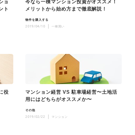
ショ
今なら一棟マンション投資がオススメ！
ント
メリットから始め方まで徹底解説！
物件を購入する
2019/04/10
一棟買い
に役
マンション経営 VS 駐車場経営〜土地活
用にはどちらがオススメか〜
その他
2019/02/22
マンション