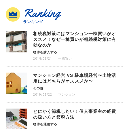
Ranking
ランキング
相続税対策にはマンション一棟買いがオ
ススメ！なぜ一棟買いが相続税対策に有
効なのか
物件を購入する
2018/08/21
一棟買い
マンション経営 VS 駐車場経営〜土地活
用にはどちらがオススメか〜
その他
2019/02/22
マンション
とにかく節税したい！個人事業主の経費
の扱い方と節税方法
物件を運用する